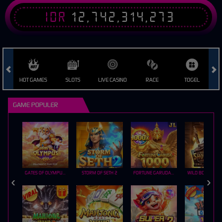
IDR
12,742,314,273
HOT GAMES
SLOTS
LIVE CASINO
RACE
TOGEL
O
GAME POPULER
GATES OF OLYMPUS POP
STORM OF SETH 2
FORTUNE GARUDA 1000