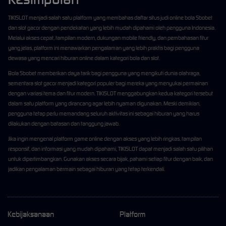
TIKISLOT menjadi salah satu platform yang membahas daftar situs judi online bola Sbobet
dan slot gacor dengan pendekatan yang lebih mudah dipahami oleh pengguna Indonesia.
Melalui akses cepat, tampilan modern, dukungan mobile friendly, dan pembahasan fitur
yang jelas, platform ini menawarkan pengalaman yang lebih praktis bagi pengguna
dewasa yang mencari hiburan online dalam kategori bola dan slot.
Bola Sbobet memberikan daya tarik bagi pengguna yang mengikuti dunia olahraga,
sementara slot gacor menjadi kategori populer bagi mereka yang menyukai permainan
dengan variasi tema dan fitur modern. TIKISLOT menggabungkan kedua kategori tersebut
dalam satu platform yang dirancang agar lebih nyaman digunakan. Meski demikian,
pengguna tetap perlu memandang seluruh aktivitas ini sebagai hiburan yang harus
dilakukan dengan batasan dan tanggung jawab.
Jika ingin mengenal platform game online dengan akses yang lebih ringkas, tampilan
responsif, dan informasi yang mudah dipahami, TIKISLOT dapat menjadi salah satu pilihan
untuk dipertimbangkan. Gunakan akses secara bijak, pahami setiap fitur dengan baik, dan
jadikan pengalaman bermain sebagai hiburan yang tetap terkendali.
Kebijaksanaan
Platform