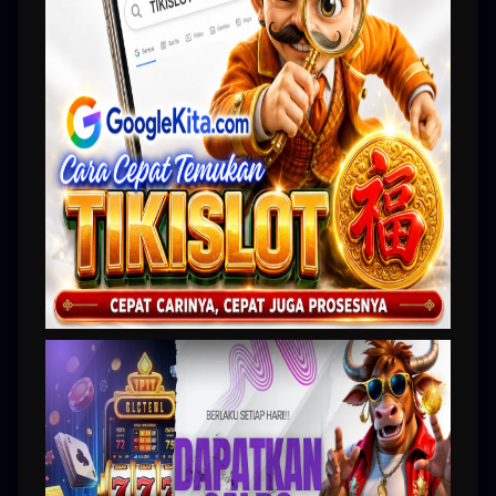
Slot gacor merupakan istilah populer yang sering digunakan pengguna ketika mencari
permainan slot online yang sedang ramai dibahas. Di TIKISLOT, istilah ini digunakan secara
natural untuk menggambarkan kategori permainan yang banyak menarik perhatian, bukan
sebagai jaminan hasil tertentu. Pengguna tetap perlu memahami bahwa setiap permainan
memiliki unsur peluang dan hiburan, sehingga pengalaman bermain sebaiknya dilakukan
dengan kontrol yang sehat.
Selain bola Sbobet, pilihan slot online menjadi daya tarik utama bagi banyak pengguna
karena variasi permainannya yang luas. TIKISLOT menghadirkan pembahasan seputar
game online dengan tampilan modern, fitur visual menarik, dan alur permainan yang
mudah diikuti. Setiap jenis permainan biasanya memiliki karakter berbeda, mulai dari tema,
fitur bonus, mekanisme putaran, hingga tampilan antarmuka yang membuat pengalaman
bermain terasa lebih beragam.
Alasan slot gacor hari ini banyak dicari adalah karena pengguna ingin menemukan
permainan yang terasa lebih seru, ringan, dan mudah dipahami. TIKISLOT membantu
menghadirkan informasi tersebut dalam format yang lebih nyaman dibaca oleh pengguna
Indonesia. Dengan fitur modern dan akses yang responsif, pengalaman menjelajahi slot
online terasa lebih praktis. Meski demikian, pengguna tetap disarankan untuk tidak
menjadikan permainan sebagai cara mencari penghasilan utama, melainkan sebagai
hiburan yang harus dikelola dengan bijak.
Cara Daftar dan Login di TIKISLOT