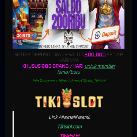
Proses daftar TIKISLOT dibuat agar pengguna dapat memahami langkah awal dengan lebih
mudah. Pengguna biasanya hanya perlu membuka halaman utama, memilih menu
pendaftaran, lalu mengikuti arahan yang tersedia sesuai kebutuhan. Tampilan yang
sederhana menjadi hal penting karena tidak semua pengguna terbiasa dengan platform
judi online. Dengan alur yang jelas, pengguna baru dapat menyesuaikan diri tanpa harus
merasa bingung sejak pertama kali mengakses situs.
Setelah proses pendaftaran selesai, login TIKISLOT juga dirancang agar dapat dilakukan
SETIAP DEPOSIT GRATIS SALDO
200.000
SETIAP
dengan cepat dan praktis. Pengguna dapat masuk ke akun melalui halaman login yang
HARINYA
tersedia, lalu melanjutkan ke pilihan fitur atau permainan yang ingin dijelajahi. Proses login
KHUSUS 200 ORANG /HARI
untuk member
yang ringkas membantu pengguna menghemat waktu, terutama bagi mereka yang lebih
lama/baru
sering membuka platform melalui perangkat mobile. Kemudahan seperti ini menjadi salah
satu alasan mengapa platform dengan akses cepat lebih banyak diminati.
Join Telegram > https://t.me/Official_Tikislot
Untuk menjaga kenyamanan, pengguna juga perlu memperhatikan keamanan akun saat
melakukan login. Gunakan data yang benar, jangan membagikan informasi pribadi kepada
pihak lain, dan pastikan hanya mengakses halaman resmi yang sesuai. TIKISLOT sebagai
platform game online perlu dipahami sebagai tempat hiburan digital yang membutuhkan
tanggung jawab pengguna, terutama dalam menjaga akun, mengatur waktu bermain, dan
Link Alternatif resmi:
memahami risiko dari setiap aktivitas online.
Tikislot.com
Keunggulan TIKISLOT untuk
Tikislot.id