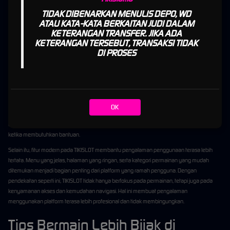
Pengguna Indonesia
TIDAK DIBENARKAN MENULIS DEPO, WD
ATAU KATA-KATA BERKAITAN JUDI DALAM
Keunggulan TIKISLOT terletak pada kombinasi antara akses cepat, tampilan responsif, dan
KETERANGAN TRANSFER. JIKA ADA
fitur yang mudah dipahami. Pengguna Indonesia cenderung menyukai platform yang tidak
KETERANGAN TERSEBUT, TRANSAKSI TIDAK
terlalu rumit, terutama ketika mengakses game online melalui HP. Dengan tampilan mobile
DI PROSES
friendly, TIKISLOT dapat memberikan pengalaman yang lebih fleksibel untuk pengguna
yang ingin membuka situs kapan saja tanpa harus berada di depan komputer.
Layanan 24 jam juga menjadi salah satu faktor yang sering dicari oleh pengguna ketika
memilih situs bola dan slot. Dukungan layanan yang aktif membantu pengguna
mendapatkan informasi lebih cepat ketika mengalami kendala akses, pertanyaan seputar
OK
akun, atau butuh bantuan terkait fitur tertentu. Dalam platform online, respons layanan yang
baik dapat meningkatkan rasa nyaman pengguna karena mereka merasa tidak dibiarkan
ketika membutuhkan bantuan.
Selain itu, fitur modern pada TIKISLOT membantu pengalaman penggunaan terasa lebih
tertata. Menu yang jelas, halaman yang ringan, serta kategori permainan yang mudah
ditemukan menjadi bagian penting dari platform yang ramah pengguna. Dengan
pendekatan seperti ini, TIKISLOT tidak hanya berfokus pada permainan, tetapi juga pada
kenyamanan akses dan kemudahan navigasi. Hal ini membuat pengalaman
menggunakan platform terasa lebih profesional dan tidak membingungkan.
Tips Bermain Lebih Bijak di