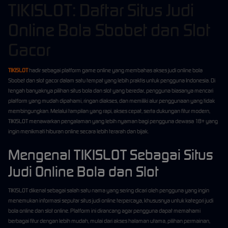
TIKISLOT: Daftar Situs Judi
Online Bola Sbobet dan Slot
Gacor
TIKISLOT
hadir sebagai platform game online yang membahas akses judi online bola
Sbobet dan slot gacor dalam satu tempat yang lebih praktis untuk pengguna Indonesia. Di
tengah banyaknya pilihan situs bola dan slot yang beredar, pengguna biasanya mencari
platform yang mudah dipahami, ringan diakses, dan memiliki alur penggunaan yang tidak
membingungkan. Melalui tampilan yang rapi, akses cepat, serta dukungan fitur modern,
TIKISLOT menawarkan pengalaman yang lebih nyaman bagi pengguna dewasa 18+ yang
ingin menikmati hiburan online secara lebih terarah dan bijak.
Mengenal TIKISLOT Sebagai Situs
Judi Online Bola dan Slot
TIKISLOT dikenal sebagai salah satu nama yang sering dicari oleh pengguna yang ingin
menemukan informasi seputar situs judi online terpercaya, khususnya untuk kategori judi
bola online dan slot online. Platform ini dirancang agar pengguna dapat memahami
berbagai fitur dengan lebih mudah, mulai dari akses halaman utama, pilihan permainan,