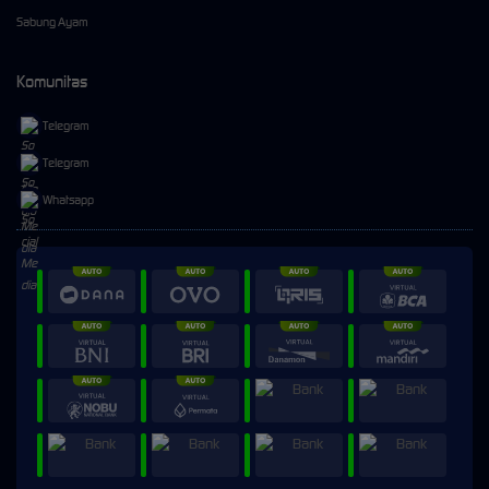
Sabung Ayam
Komunitas
Telegram
Telegram
Whatsapp