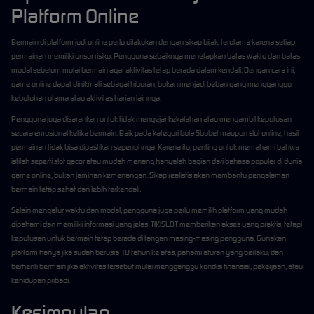
Platform Online
Bermain di platform judi online perlu dilakukan dengan sikap bijak, terutama karena setiap
permainan memiliki unsur risiko. Pengguna sebaiknya menetapkan batas waktu dan batas
modal sebelum mulai bermain agar aktivitas tetap berada dalam kendali. Dengan cara ini,
game online dapat dinikmati sebagai hiburan, bukan menjadi beban yang mengganggu
kebutuhan utama atau aktivitas harian lainnya.
Pengguna juga disarankan untuk tidak mengejar kekalahan atau mengambil keputusan
secara emosional ketika bermain. Baik pada kategori bola Sbobet maupun slot online, hasil
permainan tidak bisa dipastikan sepenuhnya. Karena itu, penting untuk memahami bahwa
istilah seperti slot gacor atau mudah menang hanyalah bagian dari bahasa populer di dunia
game online, bukan jaminan kemenangan. Sikap realistis akan membantu pengalaman
bermain tetap sehat dan lebih terkendali.
Selain mengatur waktu dan modal, pengguna juga perlu memilih platform yang mudah
dipahami dan memiliki informasi yang jelas. TIKISLOT memberikan akses yang praktis, tetapi
keputusan untuk bermain tetap berada di tangan masing-masing pengguna. Gunakan
platform hanya jika sudah berusia 18 tahun ke atas, pahami aturan yang berlaku, dan
berhenti bermain jika aktivitas tersebut mulai mengganggu kondisi finansial, pekerjaan, atau
kehidupan pribadi.
Kesimpulan