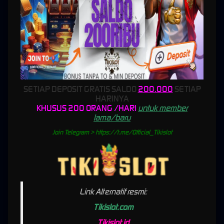
Proses daftar TIKISLOT dibuat agar pengguna dapat memahami langkah awal dengan lebih
mudah. Pengguna biasanya hanya perlu membuka halaman utama, memilih menu
pendaftaran, lalu mengikuti arahan yang tersedia sesuai kebutuhan. Tampilan yang
sederhana menjadi hal penting karena tidak semua pengguna terbiasa dengan platform
judi online. Dengan alur yang jelas, pengguna baru dapat menyesuaikan diri tanpa harus
merasa bingung sejak pertama kali mengakses situs.
Setelah proses pendaftaran selesai, login TIKISLOT juga dirancang agar dapat dilakukan
SETIAP DEPOSIT GRATIS SALDO
200.000
SETIAP
dengan cepat dan praktis. Pengguna dapat masuk ke akun melalui halaman login yang
HARINYA
tersedia, lalu melanjutkan ke pilihan fitur atau permainan yang ingin dijelajahi. Proses login
KHUSUS 200 ORANG /HARI
untuk member
yang ringkas membantu pengguna menghemat waktu, terutama bagi mereka yang lebih
lama/baru
sering membuka platform melalui perangkat mobile. Kemudahan seperti ini menjadi salah
satu alasan mengapa platform dengan akses cepat lebih banyak diminati.
Join Telegram > https://t.me/Official_Tikislot
Untuk menjaga kenyamanan, pengguna juga perlu memperhatikan keamanan akun saat
melakukan login. Gunakan data yang benar, jangan membagikan informasi pribadi kepada
pihak lain, dan pastikan hanya mengakses halaman resmi yang sesuai. TIKISLOT sebagai
platform game online perlu dipahami sebagai tempat hiburan digital yang membutuhkan
tanggung jawab pengguna, terutama dalam menjaga akun, mengatur waktu bermain, dan
Link Alternatif resmi:
memahami risiko dari setiap aktivitas online.
Tikislot.com
Keunggulan TIKISLOT untuk
Tikislot.id