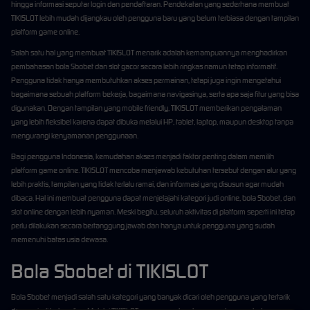
hingga informasi seputar login dan pendaftaran. Pendekatan yang sederhana membuat
TIKISLOT lebih mudah dijangkau oleh pengguna baru yang belum terbiasa dengan tampilan
platform game online.
Salah satu hal yang membuat TIKISLOT menarik adalah kemampuannya menghadirkan
pembahasan bola Sbobet dan slot gacor secara lebih ringkas namun tetap informatif.
Pengguna tidak hanya membutuhkan akses permainan, tetapi juga ingin mengetahui
bagaimana sebuah platform bekerja, bagaimana navigasinya, serta apa saja fitur yang bisa
digunakan. Dengan tampilan yang mobile friendly, TIKISLOT memberikan pengalaman
yang lebih fleksibel karena dapat dibuka melalui HP, tablet, laptop, maupun desktop tanpa
mengurangi kenyamanan penggunaan.
Bagi pengguna Indonesia, kemudahan akses menjadi faktor penting dalam memilih
platform game online. TIKISLOT mencoba menjawab kebutuhan tersebut dengan alur yang
lebih praktis, tampilan yang tidak terlalu ramai, dan informasi yang disusun agar mudah
dibaca. Hal ini membuat pengguna dapat menjelajahi kategori judi online, bola Sbobet, dan
slot online dengan lebih nyaman. Meski begitu, seluruh aktivitas di platform seperti ini tetap
perlu dilakukan secara bertanggung jawab dan hanya untuk pengguna yang sudah
memenuhi batas usia dewasa.
Bola Sbobet di TIKISLOT
Bola Sbobet menjadi salah satu kategori yang banyak dicari oleh pengguna yang tertarik